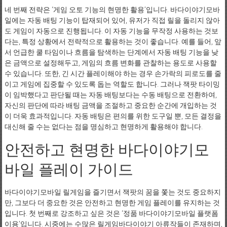
네 번째 전략은 ‘게임 오토 기능의 현명한 활용’입니다. 바다이야기모바
일에는 자동 배팅 기능이 탑재되어 있어, 유저가 직접 릴을 돌리지 않아
도 게임이 자동으로 진행됩니다. 이 자동 기능을 무작정 사용하는 것보
다는, 특정 상황에서 전략적으로 활용하는 것이 좋습니다. 예를 들어, 앞
서 언급한 쿨 타임이나 흐름을 탐색하는 단계에서 자동 배팅 기능을 낮
은 금액으로 설정해두고, 게임의 흐름 변화를 관찰하는 용도로 사용할
수 있습니다. 또한, 긴 시간 플레이해야 하는 경우 손가락의 피로도를 줄
이고 게임에 집중할 수 있도록 돕는 역할도 합니다. 그러나 잭팟 타이밍
이 임박했다고 판단될 때는 자동 배팅보다는 수동 배팅으로 전환하여,
자신의 판단에 따라 배팅 금액을 조절하고 중요한 순간에 개입하는 것
이 더욱 효과적입니다. 자동 배팅은 편의를 위한 도구일 뿐, 모든 결정을
대신해 줄 수는 없다는 점을 명심하고 현명하게 활용해야 합니다.
안전하고 현명한 바다이야기모
바일 플레이 가이드
바다이야기모바일 릴게임을 즐기면서 잭팟의 꿈을 쫓는 것도 중요하지
만, 그보다 더 중요한 것은 안전하고 현명한 게임 플레이를 유지하는 것
입니다. 첫 번째로 강조하고 싶은 것은 ‘정품 바다이야기모바일 플랫폼
이용’입니다. 시중에는 수많은 릴게임바다이야기 아류작들이 존재하며,