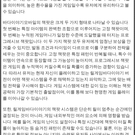
을 의미하며, 높은 환수율을 가진 게임일수록 유저에게 유리하다고 볼
수 있습니다.
바다이야기모바일의 잭팟은 크게 두 가지 형태로 나타날 수 있습니다.
첫 번째는 특정 아이템의 완벽한 조합으로 이루어지는 고정 잭팟이며,
두 번째는 누적된 게임머니가 일정한 수준에 도달했을 때 터지는 프로
그레시브 잭팟입니다. 이 두 가지 잭팟 모두 유저에게 엄청난 보상을 안
겨줄 수 있지만, 발동 조건과 타이밍이 다르므로 이를 구분하여 전략을
세우는 것이 중요합니다. 고정 잭팟은 특정 패턴이 반복될 때나, 특수 아
이템이 연속으로 등장할 때 그 가능성이 높아지며, 프로그레시브 잭팟
은 게임의 총 누적액이 커질수록 터질 확률이 증가하는 경향이 있습니
다. 따라서 유저는 현재 자신이 플레이하고 있는 릴게임바다이야기 버
전이 어떤 잭팟 시스템을 주로 채택하고 있는지 파악하고, 그에 맞는 배
팅 전략을 구사해야 합니다. 게임 시스템에 대한 깊이 있는 이해는 잭팟
공략의 가장 기본적인 출발점이며, 이를 통해 보다 현명한 게임 플레이
를 이어나갈 수 있습니다.
또한, 릴게임바다이야기의 잭팟 시스템은 단순히 릴이 멈추는 순간에만
결정되는 것이 아니라, 게임 내외부적인 여러 요소에 의해 영향을 받습
니다. 예를 들어, 게임의 난이도 설정이나 특정 시간대에 잭팟이 터질 확
률이 높아지는 등 숨겨진 패턴이 존재할 수도 있습니다. 물론, 이는 공식
적으로 확인된 정보는 아니지만, 숙련된 유저들 사이에서는 이러한 경