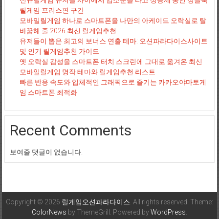
신규릴게임 유저들 사이에서 입소문을 타고 상승세 중인 정글북
릴게임 프리스핀 구간
모바일릴게임 하나로 스마트폰을 나만의 아케이드 오락실로 탈
바꿈해 줄 2026 최신 릴게임추천
유저들이 뽑은 최고의 보너스 연출 테마: 오션파라다이스사이트
및 인기 릴게임추천 가이드
옛 오락실 감성을 스마트폰 터치 스크린에 그대로 옮겨온 최신
모바일릴게임 명작 테마와 릴게임추천 리스트
빠른 반응 속도와 입체적인 그래픽으로 즐기는 카카오야마토게
임 스마트폰 최적화
Recent Comments
보여줄 댓글이 없습니다.
Copyright © 2026
릴게임오션파라다이스
. All rights reserved. Theme:
ColorNews
by ThemeGrill. Powered by
WordPress
.