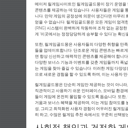
메이저 릴게임사이트인 릴게임골드몽이 장기 운영을 할
콘텐츠를 제공하는 데 있습니다. 사용자들은 게임을 통
니다. 만약 게임의 공정성에 의문이 생긴다면 아무리
얻을 수 없습니다. 릴게임골드몽은 모든 게임이 엄격한
(RNG) 시스템이 완벽하게 작동하여 조작 없는 공정
게 ‘이곳에서는 정정당당하게 승부할 수 있다’는 확신
또한, 릴게임골드몽은 사용자들의 다양한 취향을 만족
들을 업데이트합니다. 단조로운 게임 콘텐츠는 빠르게 
면 항상 신선하고 매력적인 콘텐츠를 제공해야 합니다.
다양한 보너스 기능과 이벤트를 갖춘 게임들까지 폭넓
는 게임을 찾아 즐길 수 있습니다. 이러한 게임 다양
으로 새로운 경험을 할 수 있도록 하며, 이는 사용자 
릴게임골드몽은 단순히 게임만 제공하는 것이 아니라, 
직관적이고 사용하기 쉬운 인터페이스, 모바일 환경에
들이 게임에 온전히 몰입할 수 있도록 돕습니다. 또한
거움과 보너스 혜택을 제공하며, 이는 게임 참여도를 
성, 그리고 최적화된 사용자 경험이 어우러진 릴게
히 하고, 수많은 릴게임 추천 속에서도 꾸준히 선택받
사회적 책임과 건전한 게