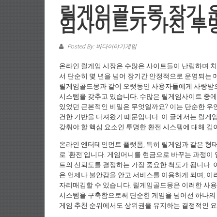
릴게임골드몽 장기 운
임사이트가 가진 투
Posted By: 바다이야기게임
온라인 릴게임 시장은 수많은 사이트들이 난립하며 치
서 단순히 몇 년을 넘어 장기간 안정적으로 운영되는
릴게임골드몽과 같이 오랫동안 사용자들에게 사랑받으
시스템을 갖추고 있습니다. 수많은 릴게임사이트 중
있었던 근본적인 비밀은 무엇일까요? 이는 단순한 우
건한 기반을 다져왔기 때문입니다. 이 글에서는 릴게
갖춰야 할 핵심 요소인 투명한 환전 시스템에 대해 깊
온라인 엔터테인먼트 플랫폼, 특히 릴게임과 같은 형
로 ‘환전’입니다. 게임머니를 현금으로 바꾸는 과정
트의 신뢰도를 결정하는 가장 중요한 척도가 됩니다. 
은 언제나 불안감을 안고 서비스를 이용하게 되며, 이
자리매김할 수 있습니다. 릴게임골드몽은 이러한 사용
시스템을 구축함으로써 단순한 게임을 넘어선 하나의 ‘
게임 추천 순위에서도 상위권을 유지하는 결정적인 요