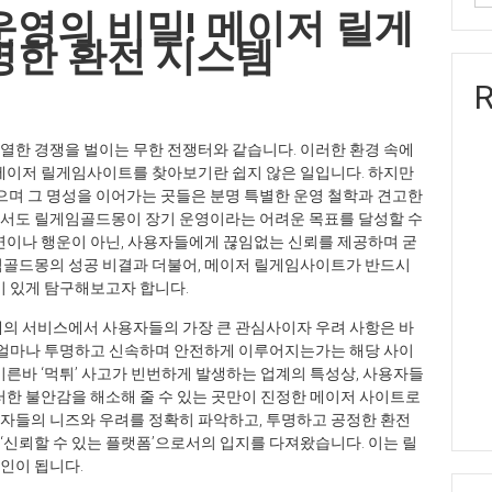
영의 비밀! 메이저 릴게
명한 환전 시스템
R
열한 경쟁을 벌이는 무한 전쟁터와 같습니다. 이러한 환경 속에
 메이저 릴게임사이트를 찾아보기란 쉽지 않은 일입니다. 하지만
며 그 명성을 이어가는 곳들은 분명 특별한 운영 철학과 견고한
에서도 릴게임골드몽이 장기 운영이라는 어려운 목표를 달성할 수
연이나 행운이 아닌, 사용자들에게 끊임없는 신뢰를 제공하며 굳
임골드몽의 성공 비결과 더불어, 메이저 릴게임사이트가 반드시
이 있게 탐구해보고자 합니다.
태의 서비스에서 사용자들의 가장 큰 관심사이자 우려 사항은 바
이 얼마나 투명하고 신속하며 안전하게 이루어지는가는 해당 사이
이른바 ‘먹튀’ 사고가 빈번하게 발생하는 업계의 특성상, 사용자들
러한 불안감을 해소해 줄 수 있는 곳만이 진정한 메이저 사이트로
자들의 니즈와 우려를 정확히 파악하고, 투명하고 공정한 환전
신뢰할 수 있는 플랫폼’으로서의 입지를 다져왔습니다. 이는 릴
인이 됩니다.