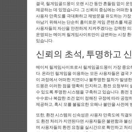
결국, 릴게임골드몽이 오랜 시간 동안 흔들림 없이 운
제공하는 데 있었습니다. 그 신뢰의 중심에는 어떠한 
사용자 만족도를 극대화하고 재방문을 유도하는 가장 
아남기 위해서는 단순히 흥미로운 게임 콘텐츠를 제공
사용자들의 자산을 안전하게 지켜주겠다는 강력한 의
운영되는 메이저 릴게임사이트만이 급변하는 시장 환
있습니다.
신뢰의 초석, 투명하고 
메이저 릴게임사이트로서 릴게임골드몽이 가장 중요하
다. 온라인 릴게임을 이용하는 모든 사용자들은 결국 
이 과정에서 어떠한 지연이나 불투명한 절차가 발생한
드몽은 이러한 점을 명확히 인지하고, 환전 요청부터
수 있도록 투명한 시스템을 구축하고 있습니다. 환전 
수수료나 복잡한 조건 없이 정해진 규정에 따라 공정
제공하고, 혹시 모를 불필요한 오해나 불만을 사전에 
또한, 환전 시스템의 신속성은 사용자 만족도에 직결
도 환전 처리가 지연된다면 사용자들은 불편함과 불신
며 사용자들의 환전 요청을 실시간으로 확인하고 처리