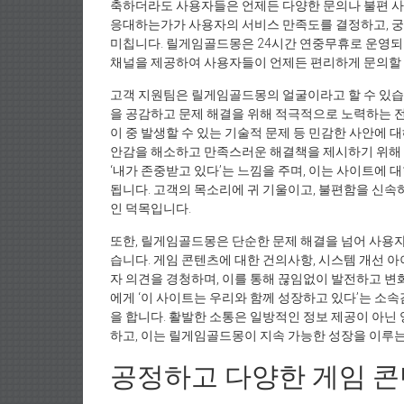
축하더라도 사용자들은 언제든 다양한 문의나 불편 사
응대하는가가 사용자의 서비스 만족도를 결정하고, 
미칩니다. 릴게임골드몽은 24시간 연중무휴로 운영되는
채널을 제공하여 사용자들이 언제든 편리하게 문의할 
고객 지원팀은 릴게임골드몽의 얼굴이라고 할 수 있습니
을 공감하고 문제 해결을 위해 적극적으로 노력하는 전
이 중 발생할 수 있는 기술적 문제 등 민감한 사안에
안감을 해소하고 만족스러운 해결책을 제시하기 위해 
‘내가 존중받고 있다’는 느낌을 주며, 이는 사이트에
됩니다. 고객의 목소리에 귀 기울이고, 불편함을 신속
인 덕목입니다.
또한, 릴게임골드몽은 단순한 문제 해결을 넘어 사용
습니다. 게임 콘텐츠에 대한 건의사항, 시스템 개선 
자 의견을 경청하며, 이를 통해 끊임없이 발전하고 변
에게 ‘이 사이트는 우리와 함께 성장하고 있다’는 소
을 합니다. 활발한 소통은 일방적인 정보 제공이 아닌
하고, 이는 릴게임골드몽이 지속 가능한 성장을 이루는
공정하고 다양한 게임 콘