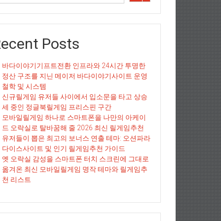
ecent Posts
바다이야기기프트전환 인프라와 24시간 투명한
정산 구조를 지닌 메이저 바다이야기사이트 운영
철학 및 시스템
신규릴게임 유저들 사이에서 입소문을 타고 상승
세 중인 정글북릴게임 프리스핀 구간
모바일릴게임 하나로 스마트폰을 나만의 아케이
드 오락실로 탈바꿈해 줄 2026 최신 릴게임추천
유저들이 뽑은 최고의 보너스 연출 테마: 오션파라
다이스사이트 및 인기 릴게임추천 가이드
옛 오락실 감성을 스마트폰 터치 스크린에 그대로
옮겨온 최신 모바일릴게임 명작 테마와 릴게임추
천 리스트